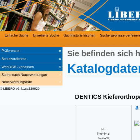
Einfache Suche
Erweiterte Suche
Suchhistorie löschen
Suchergebnisse verfeiner
Präferenzen
Sie befinden sich h
Benutzerdienste
Katalogdate
WebOPAC verlassen
Suche nach Neuerwerbungen
Neuerwerbungsliste
© LIBERO v6.4.1sp220620
DENTICS Kieferorthop