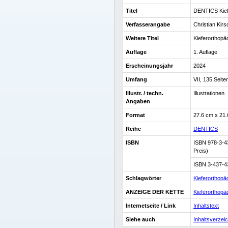
Titel
DENTICS Kief
Verfasserangabe
Christian Kir
Weitere Titel
Kieferorthopä
Auflage
1. Auflage
Erscheinungsjahr
2024
Umfang
VII, 135 Seite
Illustr. / techn.
Illustrationen
Angaben
Format
27.6 cm x 21
Reihe
DENTICS
ISBN
ISBN 978-3-43
Preis)
ISBN 3-437-4
Schlagwörter
Kieferorthopä
ANZEIGE DER KETTE
Kieferorthopä
Internetseite / Link
Inhaltstext
Siehe auch
Inhaltsverzei