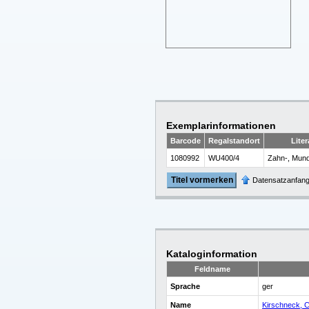
Exemplarinformationen
Barcode
Regalstandort
Lite
1080992
WU400/4
Zahn-, Mund
Titel vormerken
Datensatzanfan
Kataloginformation
Feldname
Sprache
ger
Name
Kirschneck, C