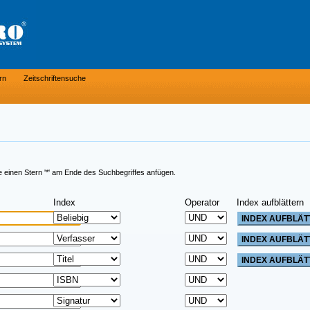
rn
Zeitschriftensuche
e einen Stern '*' am Ende des Suchbegriffes anfügen.
Index
Operator
Index aufblättern