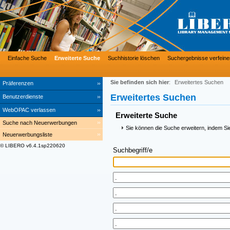
Einfache Suche
Erweiterte Suche
Suchhistorie löschen
Suchergebnisse verfeine
Sie befinden sich hier
:
Erweitertes Suchen
Präferenzen
Erweitertes Suchen
Benutzerdienste
WebOPAC verlassen
Erweiterte Suche
Suche nach Neuerwerbungen
Sie können die Suche erweitern, indem Si
Neuerwerbungsliste
© LIBERO v6.4.1sp220620
Suchbegriff/e