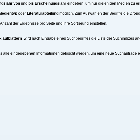
ngsjahr von
und
bis Erscheinungsjahr
eingeben, um nur diejenigen Medien zu erh
Medientyp
oder
Literaturabteilung
möglich. Zum Auswählen der Begriffe die Drop
nzahl der Ergebnisse pro Seite und Ihre Sortierung einstellen.
x aufblättern
wird nach Eingabe eines Suchbegriffes die Liste der Suchindizes an
ss alle eingegebenen Informationen gelöscht werden, um eine neue Suchanfrage 