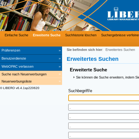
Einfache Suche
Erweiterte Suche
Suchhistorie löschen
Suchergebnisse verfeine
Sie befinden sich hier
:
Erweitertes Suchen
Präferenzen
Erweitertes Suchen
Benutzerdienste
WebOPAC verlassen
Erweiterte Suche
Suche nach Neuerwerbungen
Sie können die Suche erweitern, indem Si
Neuerwerbungsliste
© LIBERO v6.4.1sp220620
Suchbegriff/e