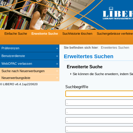
Einfache Suche
Erweiterte Suche
Suchhistorie löschen
Suchergebnisse verfeine
Sie befinden sich hier
:
Erweitertes Suchen
Präferenzen
Erweitertes Suchen
Benutzerdienste
WebOPAC verlassen
Erweiterte Suche
Suche nach Neuerwerbungen
Sie können die Suche erweitern, indem Si
Neuerwerbungsliste
© LIBERO v6.4.1sp220620
Suchbegriff/e