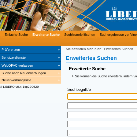
Einfache Suche
Erweiterte Suche
Suchhistorie löschen
Suchergebnisse verfeine
Sie befinden sich hier
:
Erweitertes Suchen
Präferenzen
Erweitertes Suchen
Benutzerdienste
WebOPAC verlassen
Erweiterte Suche
Suche nach Neuerwerbungen
Sie können die Suche erweitern, indem Si
Neuerwerbungsliste
© LIBERO v6.4.1sp220620
Suchbegriff/e