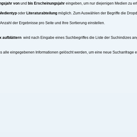
ngsjahr von
und
bis Erscheinungsjahr
eingeben, um nur diejenigen Medien zu erh
Medientyp
oder
Literaturabteilung
möglich. Zum Auswählen der Begriffe die Drop
nzahl der Ergebnisse pro Seite und Ihre Sortierung einstellen.
x aufblättern
wird nach Eingabe eines Suchbegriffes die Liste der Suchindizes an
ss alle eingegebenen Informationen gelöscht werden, um eine neue Suchanfrage 