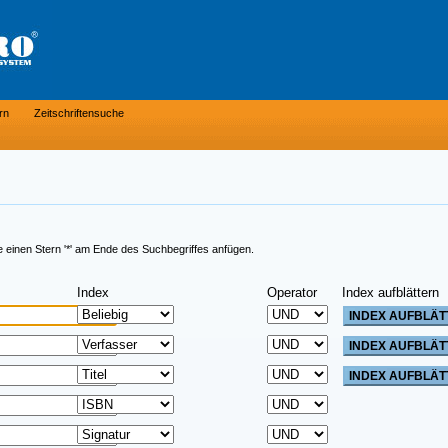
rn
Zeitschriftensuche
e einen Stern '*' am Ende des Suchbegriffes anfügen.
Index
Operator
Index aufblättern