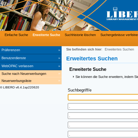
Einfache Suche
Erweiterte Suche
Suchhistorie löschen
Suchergebnisse verfeine
Sie befinden sich hier
:
Erweitertes Suchen
Präferenzen
Erweitertes Suchen
Benutzerdienste
WebOPAC verlassen
Erweiterte Suche
Suche nach Neuerwerbungen
Sie können die Suche erweitern, indem Si
Neuerwerbungsliste
© LIBERO v6.4.1sp220620
Suchbegriff/e