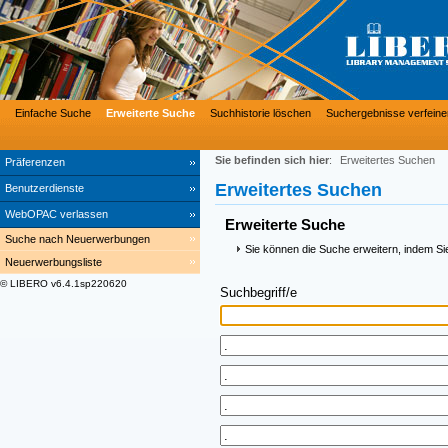
Einfache Suche
Erweiterte Suche
Suchhistorie löschen
Suchergebnisse verfeine
Sie befinden sich hier
:
Erweitertes Suchen
Präferenzen
Erweitertes Suchen
Benutzerdienste
WebOPAC verlassen
Erweiterte Suche
Suche nach Neuerwerbungen
Sie können die Suche erweitern, indem Si
Neuerwerbungsliste
© LIBERO v6.4.1sp220620
Suchbegriff/e