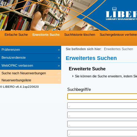
Einfache Suche
Erweiterte Suche
Suchhistorie löschen
Suchergebnisse verfeine
Sie befinden sich hier
:
Erweitertes Suchen
Präferenzen
Erweitertes Suchen
Benutzerdienste
WebOPAC verlassen
Erweiterte Suche
Suche nach Neuerwerbungen
Sie können die Suche erweitern, indem Si
Neuerwerbungsliste
© LIBERO v6.4.1sp220620
Suchbegriff/e