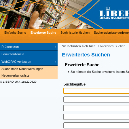
Einfache Suche
Erweiterte Suche
Suchhistorie löschen
Suchergebnisse verfeine
Sie befinden sich hier
:
Erweitertes Suchen
Präferenzen
Erweitertes Suchen
Benutzerdienste
WebOPAC verlassen
Erweiterte Suche
Suche nach Neuerwerbungen
Sie können die Suche erweitern, indem Si
Neuerwerbungsliste
© LIBERO v6.4.1sp220620
Suchbegriff/e