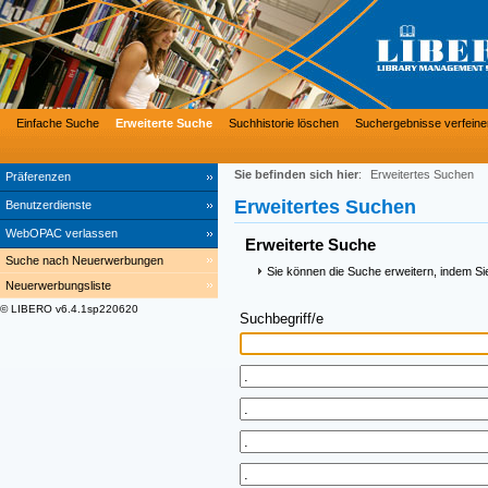
Einfache Suche
Erweiterte Suche
Suchhistorie löschen
Suchergebnisse verfeine
Sie befinden sich hier
:
Erweitertes Suchen
Präferenzen
Erweitertes Suchen
Benutzerdienste
WebOPAC verlassen
Erweiterte Suche
Suche nach Neuerwerbungen
Sie können die Suche erweitern, indem Si
Neuerwerbungsliste
© LIBERO v6.4.1sp220620
Suchbegriff/e