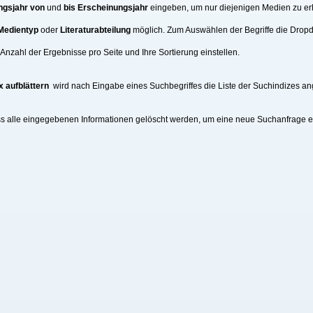
ngsjahr von
und
bis Erscheinungsjahr
eingeben, um nur diejenigen Medien zu erh
Medientyp
oder
Literaturabteilung
möglich. Zum Auswählen der Begriffe die Drop
nzahl der Ergebnisse pro Seite und Ihre Sortierung einstellen.
x aufblättern
wird nach Eingabe eines Suchbegriffes die Liste der Suchindizes an
ss alle eingegebenen Informationen gelöscht werden, um eine neue Suchanfrage 