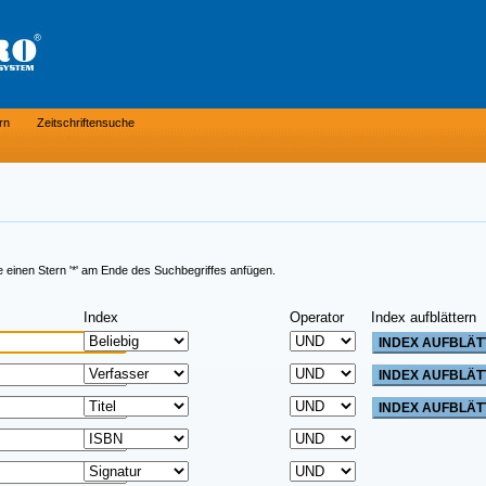
rn
Zeitschriftensuche
e einen Stern '*' am Ende des Suchbegriffes anfügen.
Index
Operator
Index aufblättern