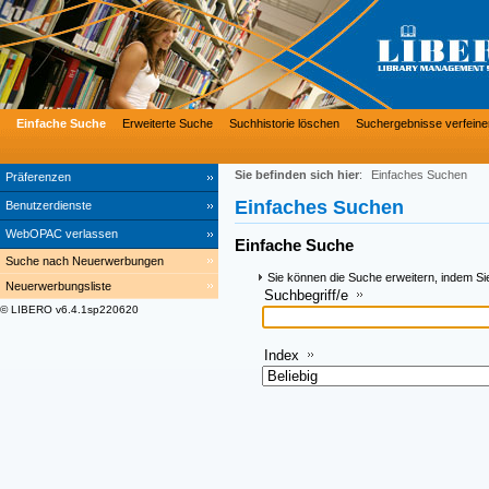
Einfache Suche
Erweiterte Suche
Suchhistorie löschen
Suchergebnisse verfeine
Sie befinden sich hier
:
Einfaches Suchen
Präferenzen
Einfaches Suchen
Benutzerdienste
WebOPAC verlassen
Einfache Suche
Suche nach Neuerwerbungen
Sie können die Suche erweitern, indem Si
Neuerwerbungsliste
Suchbegriff/e
© LIBERO v6.4.1sp220620
Index