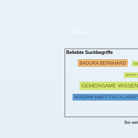
(HilfeSimp.dat)
Beliebte Suchbegriffe
BADURA BERNHARD
BA
BRUHN 
GEMEINSAME WISSE
NORDRHEINWESTFALEN LANDES
Bei wei