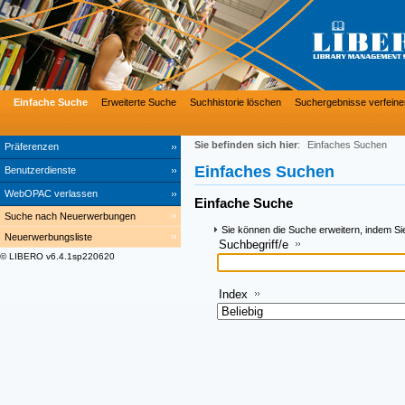
Einfache Suche
Erweiterte Suche
Suchhistorie löschen
Suchergebnisse verfeine
Sie befinden sich hier
:
Einfaches Suchen
Präferenzen
Einfaches Suchen
Benutzerdienste
WebOPAC verlassen
Einfache Suche
Suche nach Neuerwerbungen
Sie können die Suche erweitern, indem Si
Neuerwerbungsliste
Suchbegriff/e
© LIBERO v6.4.1sp220620
Index