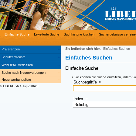
Einfache Suche
Erweiterte Suche
Suchhistorie löschen
Suchergebnisse verfeine
Sie befinden sich hier
:
Einfaches Suchen
Präferenzen
Einfaches Suchen
Benutzerdienste
WebOPAC verlassen
Einfache Suche
Suche nach Neuerwerbungen
Sie können die Suche erweitern, indem Si
Neuerwerbungsliste
Suchbegriff/e
© LIBERO v6.4.1sp220620
Index