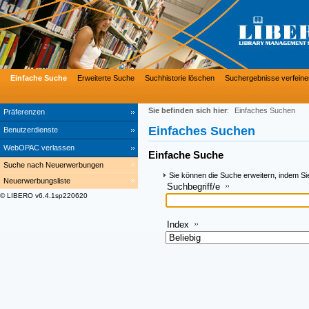
Einfache Suche
Erweiterte Suche
Suchhistorie löschen
Suchergebnisse verfeine
Sie befinden sich hier
:
Einfaches Suchen
Präferenzen
Einfaches Suchen
Benutzerdienste
WebOPAC verlassen
Einfache Suche
Suche nach Neuerwerbungen
Sie können die Suche erweitern, indem Si
Neuerwerbungsliste
Suchbegriff/e
© LIBERO v6.4.1sp220620
Index