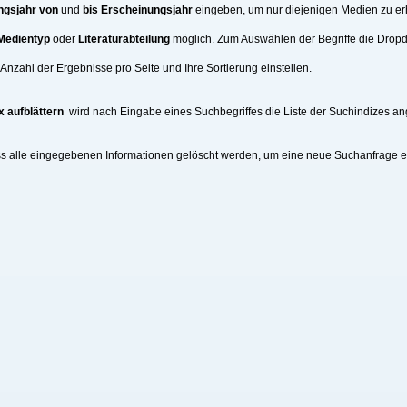
ngsjahr von
und
bis Erscheinungsjahr
eingeben, um nur diejenigen Medien zu erh
Medientyp
oder
Literaturabteilung
möglich. Zum Auswählen der Begriffe die Drop
nzahl der Ergebnisse pro Seite und Ihre Sortierung einstellen.
x aufblättern
wird nach Eingabe eines Suchbegriffes die Liste der Suchindizes an
ss alle eingegebenen Informationen gelöscht werden, um eine neue Suchanfrage 