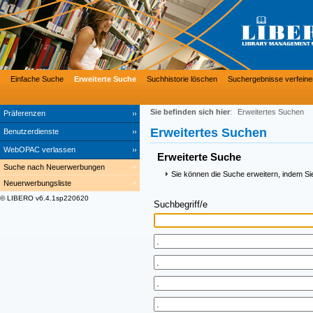
Einfache Suche
Erweiterte Suche
Suchhistorie löschen
Suchergebnisse verfeine
Sie befinden sich hier
:
Erweitertes Suchen
Präferenzen
Erweitertes Suchen
Benutzerdienste
WebOPAC verlassen
Erweiterte Suche
Suche nach Neuerwerbungen
Sie können die Suche erweitern, indem Si
Neuerwerbungsliste
© LIBERO v6.4.1sp220620
Suchbegriff/e