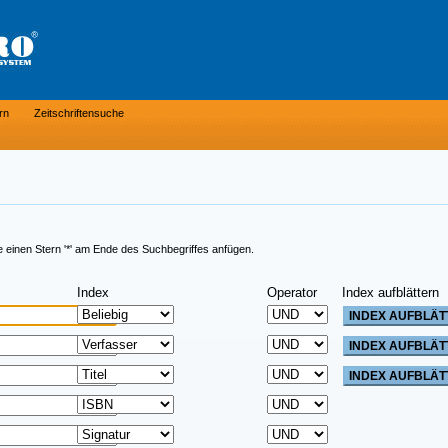
rn
Zeitschriftensuche
e einen Stern '*' am Ende des Suchbegriffes anfügen.
Index
Operator
Index aufblättern