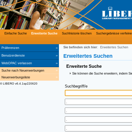
Einfache Suche
Erweiterte Suche
Suchhistorie löschen
Suchergebnisse verfeine
Sie befinden sich hier
:
Erweitertes Suchen
Präferenzen
Erweitertes Suchen
Benutzerdienste
WebOPAC verlassen
Erweiterte Suche
Suche nach Neuerwerbungen
Sie können die Suche erweitern, indem Si
Neuerwerbungsliste
© LIBERO v6.4.1sp220620
Suchbegriff/e