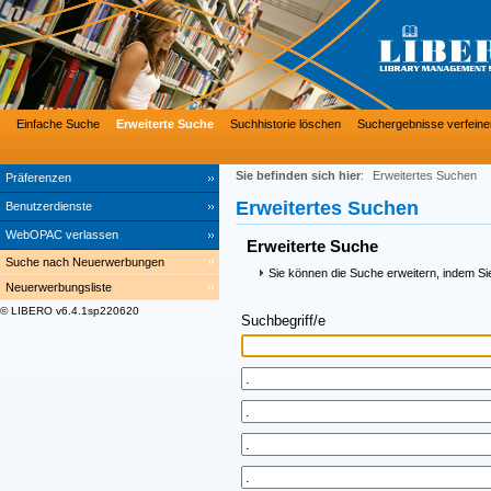
Einfache Suche
Erweiterte Suche
Suchhistorie löschen
Suchergebnisse verfeine
Sie befinden sich hier
:
Erweitertes Suchen
Präferenzen
Erweitertes Suchen
Benutzerdienste
WebOPAC verlassen
Erweiterte Suche
Suche nach Neuerwerbungen
Sie können die Suche erweitern, indem Si
Neuerwerbungsliste
© LIBERO v6.4.1sp220620
Suchbegriff/e