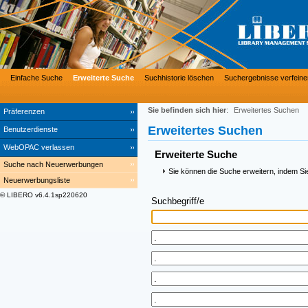
Einfache Suche
Erweiterte Suche
Suchhistorie löschen
Suchergebnisse verfeine
Sie befinden sich hier
:
Erweitertes Suchen
Präferenzen
Erweitertes Suchen
Benutzerdienste
WebOPAC verlassen
Erweiterte Suche
Suche nach Neuerwerbungen
Sie können die Suche erweitern, indem Si
Neuerwerbungsliste
© LIBERO v6.4.1sp220620
Suchbegriff/e