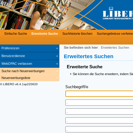
Einfache Suche
Erweiterte Suche
Suchhistorie löschen
Suchergebnisse verfeine
Sie befinden sich hier
:
Erweitertes Suchen
Präferenzen
Erweitertes Suchen
Benutzerdienste
WebOPAC verlassen
Erweiterte Suche
Suche nach Neuerwerbungen
Sie können die Suche erweitern, indem Si
Neuerwerbungsliste
© LIBERO v6.4.1sp220620
Suchbegriff/e