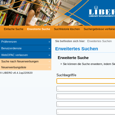
Einfache Suche
Erweiterte Suche
Suchhistorie löschen
Suchergebnisse verfeine
Sie befinden sich hier
:
Erweitertes Suchen
Präferenzen
Erweitertes Suchen
Benutzerdienste
WebOPAC verlassen
Erweiterte Suche
Suche nach Neuerwerbungen
Sie können die Suche erweitern, indem Si
Neuerwerbungsliste
© LIBERO v6.4.1sp220620
Suchbegriff/e