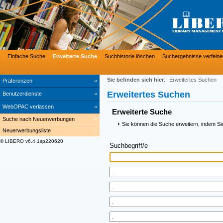
Einfache Suche
Erweiterte Suche
Suchhistorie löschen
Suchergebnisse verfeine
Sie befinden sich hier
:
Erweitertes Suchen
Präferenzen
Erweitertes Suchen
Benutzerdienste
WebOPAC verlassen
Erweiterte Suche
Suche nach Neuerwerbungen
Sie können die Suche erweitern, indem Si
Neuerwerbungsliste
© LIBERO v6.4.1sp220620
Suchbegriff/e