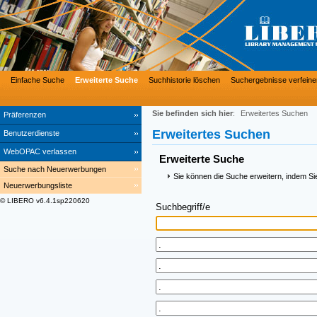
Einfache Suche
Erweiterte Suche
Suchhistorie löschen
Suchergebnisse verfeine
Sie befinden sich hier
:
Erweitertes Suchen
Präferenzen
Erweitertes Suchen
Benutzerdienste
WebOPAC verlassen
Erweiterte Suche
Suche nach Neuerwerbungen
Sie können die Suche erweitern, indem Si
Neuerwerbungsliste
© LIBERO v6.4.1sp220620
Suchbegriff/e