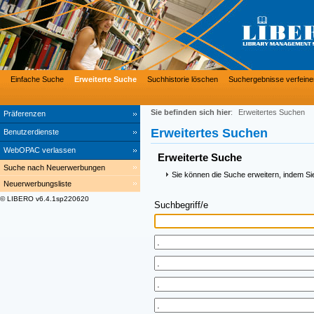
Einfache Suche
Erweiterte Suche
Suchhistorie löschen
Suchergebnisse verfeine
Sie befinden sich hier
:
Erweitertes Suchen
Präferenzen
Erweitertes Suchen
Benutzerdienste
WebOPAC verlassen
Erweiterte Suche
Suche nach Neuerwerbungen
Sie können die Suche erweitern, indem Si
Neuerwerbungsliste
© LIBERO v6.4.1sp220620
Suchbegriff/e