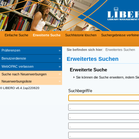
Einfache Suche
Erweiterte Suche
Suchhistorie löschen
Suchergebnisse verfeine
Sie befinden sich hier
:
Erweitertes Suchen
Präferenzen
Erweitertes Suchen
Benutzerdienste
WebOPAC verlassen
Erweiterte Suche
Suche nach Neuerwerbungen
Sie können die Suche erweitern, indem Si
Neuerwerbungsliste
© LIBERO v6.4.1sp220620
Suchbegriff/e