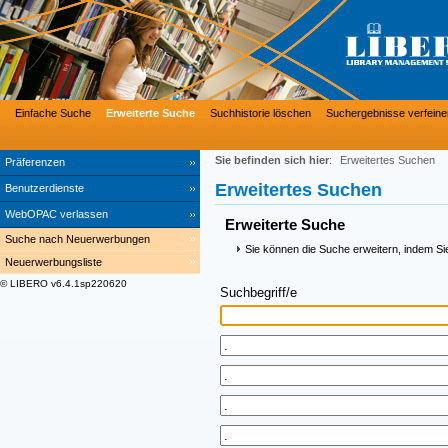
Einfache Suche
Erweiterte Suche
Suchhistorie löschen
Suchergebnisse verfeine
Sie befinden sich hier
:
Erweitertes Suchen
Präferenzen
Erweitertes Suchen
Benutzerdienste
WebOPAC verlassen
Erweiterte Suche
Suche nach Neuerwerbungen
Sie können die Suche erweitern, indem Si
Neuerwerbungsliste
© LIBERO v6.4.1sp220620
Suchbegriff/e