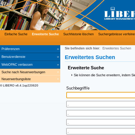
Einfache Suche
Erweiterte Suche
Suchhistorie löschen
Suchergebnisse verfeine
Sie befinden sich hier
:
Erweitertes Suchen
Präferenzen
Erweitertes Suchen
Benutzerdienste
WebOPAC verlassen
Erweiterte Suche
Suche nach Neuerwerbungen
Sie können die Suche erweitern, indem Si
Neuerwerbungsliste
© LIBERO v6.4.1sp220620
Suchbegriff/e