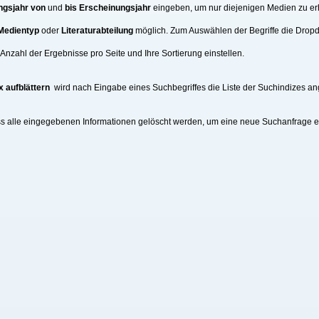
ngsjahr von
und
bis Erscheinungsjahr
eingeben, um nur diejenigen Medien zu erh
Medientyp
oder
Literaturabteilung
möglich. Zum Auswählen der Begriffe die Drop
nzahl der Ergebnisse pro Seite und Ihre Sortierung einstellen.
x aufblättern
wird nach Eingabe eines Suchbegriffes die Liste der Suchindizes an
ss alle eingegebenen Informationen gelöscht werden, um eine neue Suchanfrage 