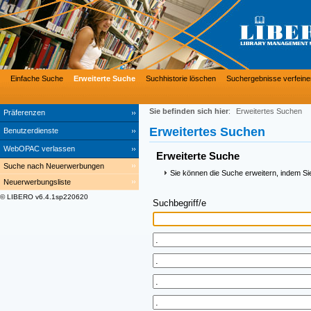
Einfache Suche
Erweiterte Suche
Suchhistorie löschen
Suchergebnisse verfeine
Sie befinden sich hier
:
Erweitertes Suchen
Präferenzen
Erweitertes Suchen
Benutzerdienste
WebOPAC verlassen
Erweiterte Suche
Suche nach Neuerwerbungen
Sie können die Suche erweitern, indem Si
Neuerwerbungsliste
© LIBERO v6.4.1sp220620
Suchbegriff/e