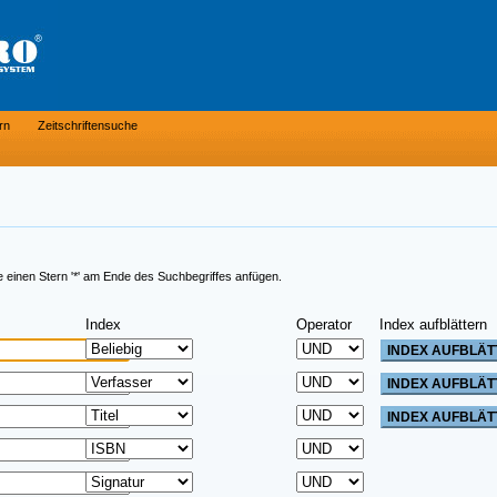
rn
Zeitschriftensuche
e einen Stern '*' am Ende des Suchbegriffes anfügen.
Index
Operator
Index aufblättern