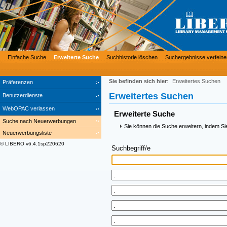
Einfache Suche
Erweiterte Suche
Suchhistorie löschen
Suchergebnisse verfeine
Sie befinden sich hier
:
Erweitertes Suchen
Präferenzen
Erweitertes Suchen
Benutzerdienste
WebOPAC verlassen
Erweiterte Suche
Suche nach Neuerwerbungen
Sie können die Suche erweitern, indem Si
Neuerwerbungsliste
© LIBERO v6.4.1sp220620
Suchbegriff/e