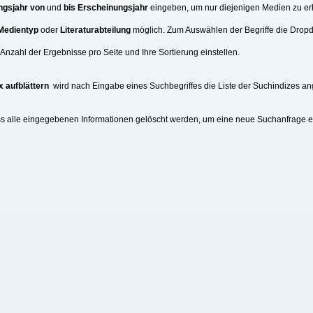
ngsjahr von
und
bis Erscheinungsjahr
eingeben, um nur diejenigen Medien zu erh
Medientyp
oder
Literaturabteilung
möglich. Zum Auswählen der Begriffe die Drop
nzahl der Ergebnisse pro Seite und Ihre Sortierung einstellen.
x aufblättern
wird nach Eingabe eines Suchbegriffes die Liste der Suchindizes an
ss alle eingegebenen Informationen gelöscht werden, um eine neue Suchanfrage 