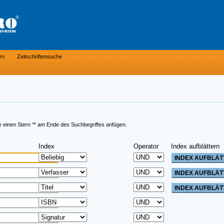
rn
Zeitschriftensuche
e einen Stern '*' am Ende des Suchbegriffes anfügen.
Index
Operator
Index aufblättern