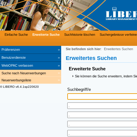
Einfache Suche
Erweiterte Suche
Suchhistorie löschen
Suchergebnisse verfeine
Sie befinden sich hier
:
Erweitertes Suchen
Präferenzen
Erweitertes Suchen
Benutzerdienste
WebOPAC verlassen
Erweiterte Suche
Suche nach Neuerwerbungen
Sie können die Suche erweitern, indem Si
Neuerwerbungsliste
© LIBERO v6.4.1sp220620
Suchbegriff/e