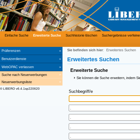
Einfache Suche
Erweiterte Suche
Suchhistorie löschen
Suchergebnisse verfeine
Sie befinden sich hier
:
Erweitertes Suchen
Präferenzen
Erweitertes Suchen
Benutzerdienste
WebOPAC verlassen
Erweiterte Suche
Suche nach Neuerwerbungen
Sie können die Suche erweitern, indem Si
Neuerwerbungsliste
© LIBERO v6.4.1sp220620
Suchbegriff/e