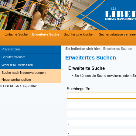
Einfache Suche
Erweiterte Suche
Suchhistorie löschen
Suchergebnisse verfeine
Sie befinden sich hier
:
Erweitertes Suchen
Präferenzen
Erweitertes Suchen
Benutzerdienste
WebOPAC verlassen
Erweiterte Suche
Suche nach Neuerwerbungen
Sie können die Suche erweitern, indem Si
Neuerwerbungsliste
© LIBERO v6.4.1sp220620
Suchbegriff/e