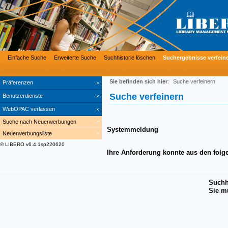
Einfache Suche
Erweiterte Suche
Suchhistorie löschen
Suchergebnisse verfein
Sie befinden sich hier
:
Suche verfeinern
Präferenzen
Suche verfeinern
Benutzerdienste
WebOPAC verlassen
Suche nach Neuerwerbungen
Systemmeldung
Neuerwerbungsliste
© LIBERO v6.4.1sp220620
Ihre Anforderung konnte aus den folg
Suchh
Sie m