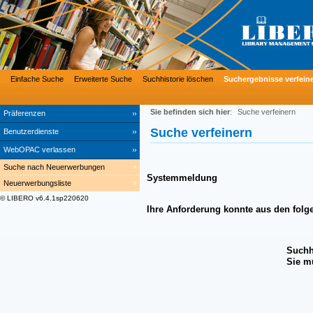
Einfache Suche
Erweiterte Suche
Suchhistorie löschen
Suchergebnisse verfein
Sie befinden sich hier
:
Suche verfeinern
Präferenzen
Suche verfeinern
Benutzerdienste
WebOPAC verlassen
Suche nach Neuerwerbungen
Systemmeldung
Neuerwerbungsliste
© LIBERO v6.4.1sp220620
Ihre Anforderung konnte aus den folg
Suchh
Sie m