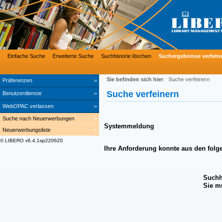
Einfache Suche
Erweiterte Suche
Suchhistorie löschen
Suchergebnisse verfein
Sie befinden sich hier
:
Suche verfeinern
Präferenzen
Suche verfeinern
Benutzerdienste
WebOPAC verlassen
Suche nach Neuerwerbungen
Systemmeldung
Neuerwerbungsliste
© LIBERO v6.4.1sp220620
Ihre Anforderung konnte aus den folg
Suchh
Sie m