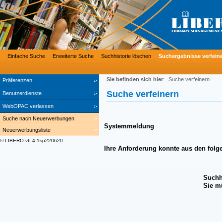
Einfache Suche
Erweiterte Suche
Suchhistorie löschen
Suchergebnisse verfein
Sie befinden sich hier
:
Suche verfeinern
Präferenzen
Suche verfeinern
Benutzerdienste
WebOPAC verlassen
Suche nach Neuerwerbungen
Systemmeldung
Neuerwerbungsliste
© LIBERO v6.4.1sp220620
Ihre Anforderung konnte aus den folg
Suchh
Sie m