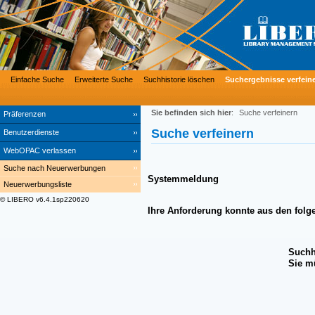
Einfache Suche
Erweiterte Suche
Suchhistorie löschen
Suchergebnisse verfein
Sie befinden sich hier
:
Suche verfeinern
Präferenzen
Suche verfeinern
Benutzerdienste
WebOPAC verlassen
Suche nach Neuerwerbungen
Systemmeldung
Neuerwerbungsliste
© LIBERO v6.4.1sp220620
Ihre Anforderung konnte aus den folg
Suchh
Sie m