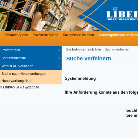
Einfache Suche
Erweiterte Suche
Suchhistorie löschen
Suchergebnisse verfein
Sie befinden sich hier
:
Suche verfeinern
Präferenzen
Suche verfeinern
Benutzerdienste
WebOPAC verlassen
Suche nach Neuerwerbungen
Systemmeldung
Neuerwerbungsliste
© LIBERO v6.4.1sp220620
Ihre Anforderung konnte aus den folg
Suchh
Sie m