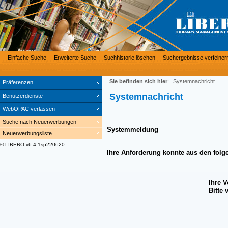
Einfache Suche
Erweiterte Suche
Suchhistorie löschen
Suchergebnisse verfeiner
Sie befinden sich hier
:
Systemnachricht
Präferenzen
Systemnachricht
Benutzerdienste
WebOPAC verlassen
Suche nach Neuerwerbungen
Systemmeldung
Neuerwerbungsliste
© LIBERO v6.4.1sp220620
Ihre Anforderung konnte aus den folg
Ihre 
Bitte