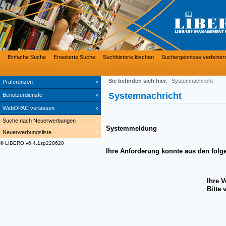
Einfache Suche
Erweiterte Suche
Suchhistorie löschen
Suchergebnisse verfeiner
Sie befinden sich hier
:
Systemnachricht
Präferenzen
Systemnachricht
Benutzerdienste
WebOPAC verlassen
Suche nach Neuerwerbungen
Systemmeldung
Neuerwerbungsliste
© LIBERO v6.4.1sp220620
Ihre Anforderung konnte aus den folg
Ihre 
Bitte