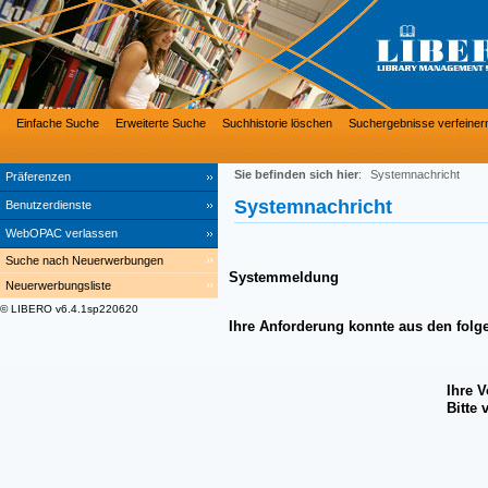
Einfache Suche
Erweiterte Suche
Suchhistorie löschen
Suchergebnisse verfeiner
Sie befinden sich hier
:
Systemnachricht
Präferenzen
Systemnachricht
Benutzerdienste
WebOPAC verlassen
Suche nach Neuerwerbungen
Systemmeldung
Neuerwerbungsliste
© LIBERO v6.4.1sp220620
Ihre Anforderung konnte aus den folg
Ihre 
Bitte