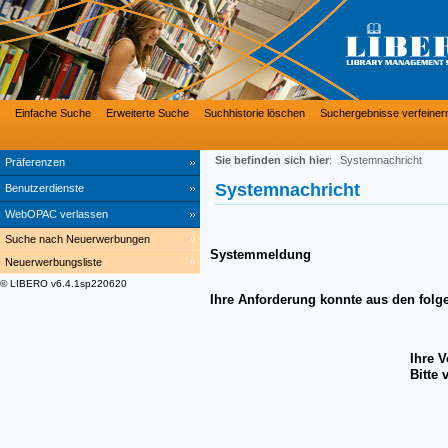
Einfache Suche
Erweiterte Suche
Suchhistorie löschen
Suchergebnisse verfeiner
Sie befinden sich hier
:
Systemnachricht
Präferenzen
Systemnachricht
Benutzerdienste
WebOPAC verlassen
Suche nach Neuerwerbungen
Systemmeldung
Neuerwerbungsliste
© LIBERO v6.4.1sp220620
Ihre Anforderung konnte aus den folg
Ihre 
Bitte