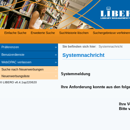
Einfache Suche
Erweiterte Suche
Suchhistorie löschen
Suchergebnisse verfeiner
Sie befinden sich hier
:
Systemnachricht
Präferenzen
Systemnachricht
Benutzerdienste
WebOPAC verlassen
Suche nach Neuerwerbungen
Systemmeldung
Neuerwerbungsliste
© LIBERO v6.4.1sp220620
Ihre Anforderung konnte aus den folg
Ihre 
Bitte