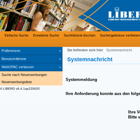
Einfache Suche
Erweiterte Suche
Suchhistorie löschen
Suchergebnisse verfeiner
Sie befinden sich hier
:
Systemnachricht
Präferenzen
Systemnachricht
Benutzerdienste
WebOPAC verlassen
Suche nach Neuerwerbungen
Systemmeldung
Neuerwerbungsliste
© LIBERO v6.4.1sp220620
Ihre Anforderung konnte aus den folg
Ihre 
Bitte