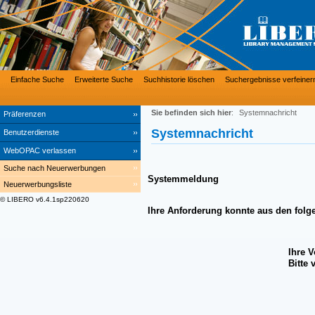
Einfache Suche
Erweiterte Suche
Suchhistorie löschen
Suchergebnisse verfeiner
Sie befinden sich hier
:
Systemnachricht
Präferenzen
Systemnachricht
Benutzerdienste
WebOPAC verlassen
Suche nach Neuerwerbungen
Systemmeldung
Neuerwerbungsliste
© LIBERO v6.4.1sp220620
Ihre Anforderung konnte aus den folg
Ihre 
Bitte