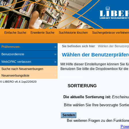
Einfache Suche
Erweiterte Suche
Suchhistorie löschen
Suchergebnisse verfeiner
Sie befinden sich hier
:
Wählen der Benutzerp
Präferenzen
Wählen der Benutzerpräfe
Benutzerdienste
WebOPAC verlassen
Mit Hilfe dieser Einstellungen können Sie f
Benutzen Sie bitte die Dropdownbox für die 
Suche nach Neuerwerbungen
Neuerwerbungsliste
HilfeUserPref.htm
© LIBERO v6.4.1sp220620
SORTIERUNG
Die aktuelle Sortierung ist:
Erscheinu
Bitte wählen Sie Ihre bevorzugte Sorti
Bei weiteren Fragen zu den Funktionen
Powe