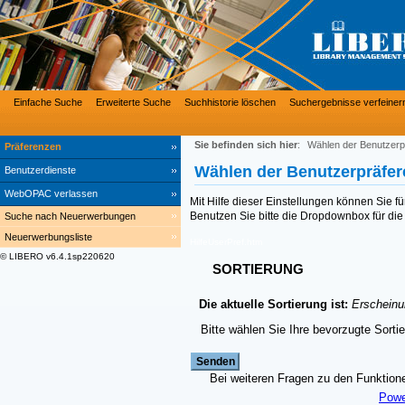
Einfache Suche
Erweiterte Suche
Suchhistorie löschen
Suchergebnisse verfeiner
Sie befinden sich hier
:
Wählen der Benutzerp
Präferenzen
Wählen der Benutzerpräfe
Benutzerdienste
WebOPAC verlassen
Mit Hilfe dieser Einstellungen können Sie f
Benutzen Sie bitte die Dropdownbox für die 
Suche nach Neuerwerbungen
Neuerwerbungsliste
HilfeUserPref.htm
© LIBERO v6.4.1sp220620
SORTIERUNG
Die aktuelle Sortierung ist:
Erscheinu
Bitte wählen Sie Ihre bevorzugte Sorti
Bei weiteren Fragen zu den Funktionen
Powe