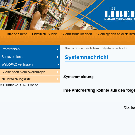
Einfache Suche
Erweiterte Suche
Suchhistorie löschen
Suchergebnisse verfeiner
Sie befinden sich hier
:
Systemnachricht
Präferenzen
Systemnachricht
Benutzerdienste
WebOPAC verlassen
Suche nach Neuerwerbungen
Systemmeldung
Neuerwerbungsliste
© LIBERO v6.4.1sp220620
Ihre Anforderung konnte aus den folg
Sie h