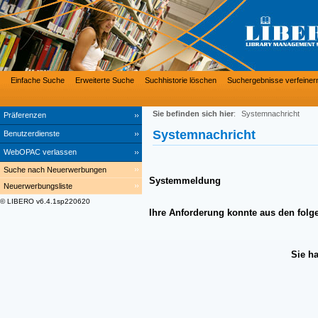
Einfache Suche
Erweiterte Suche
Suchhistorie löschen
Suchergebnisse verfeiner
Sie befinden sich hier
:
Systemnachricht
Präferenzen
Systemnachricht
Benutzerdienste
WebOPAC verlassen
Suche nach Neuerwerbungen
Systemmeldung
Neuerwerbungsliste
© LIBERO v6.4.1sp220620
Ihre Anforderung konnte aus den folg
Sie h