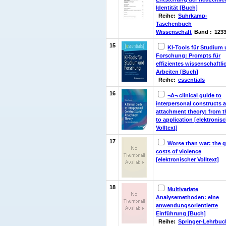
Identität [Buch]
Reihe:
Suhrkamp-
Taschenbuch
Wissenschaft
Band :
123
15
KI‑Tools für Studium
Forschung: Prompts für
effizientes wissenschaftli
Arbeiten [Buch]
Reihe:
essentials
16
¬A¬ clinical guide to
interpersonal constructs 
attachment theory: from t
to application [elektronis
Volltext]
17
Worse than war: the g
costs of violence
[elektronischer Volltext]
18
Multivariate
Analysemethoden: eine
anwendungsorientierte
Einführung [Buch]
Reihe:
Springer-Lehrbuc