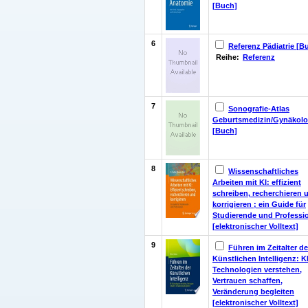
[Buch]
6
Referenz Pädiatrie [B
Reihe:
Referenz
7
Sonografie-Atlas
Geburtsmedizin/Gynäkolo
[Buch]
8
Wissenschaftliches
Arbeiten mit KI: effizient
schreiben, recherchieren 
korrigieren ; ein Guide für
Studierende und Professi
[elektronischer Volltext]
9
Führen im Zeitalter de
Künstlichen Intelligenz: KI
Technologien verstehen,
Vertrauen schaffen,
Veränderung begleiten
[elektronischer Volltext]