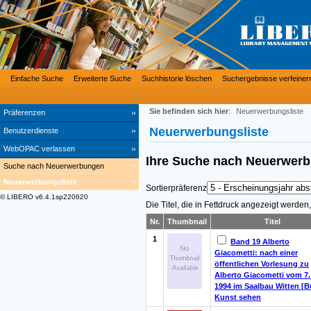
Einfache Suche
Erweiterte Suche
Suchhistorie löschen
Suchergebnisse verfeiner
Sie befinden sich hier
:
Neuerwerbungsliste
Präferenzen
Neuerwerbungsliste
Benutzerdienste
WebOPAC verlassen
Ihre Suche nach
Neuerwer
Suche nach Neuerwerbungen
Neuerwerbungsliste
Sortierpräferenz
© LIBERO v6.4.1sp220620
Die Titel, die in Fettdruck angezeigt werde
Nr.
Thumbnail
Titel
1
Band 19 Alberto
Giacometti: nach einer
öffentlichen Vorlesung zu
Alberto Giacometti vom 7.
1994 im Saalbau Witten [B
Kunst sehen