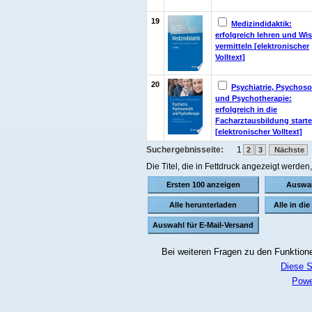
19
Medizindidaktik:
erfolgreich lehren und Wi
vermitteln [elektronischer
Volltext]
20
Psychiatrie, Psychos
und Psychotherapie:
erfolgreich in die
Facharztausbildung start
[elektronischer Volltext]
Suchergebnisseite:
1
2
3
Nächste
Die Titel, die in Fettdruck angezeigt werde
Bei weiteren Fragen zu den Funktionen
Diese S
Powe