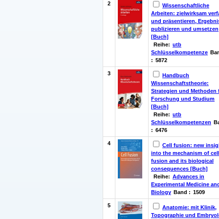
2
Wissenschaftliche
Arbeiten: zielwirksam ver
und präsentieren, Ergebni
publizieren und umsetzen
[Buch]
Reihe:
utb
Schlüsselkompetenze
Ba
:
5872
3
Handbuch
Wissenschaftstheorie:
Strategien und Methoden 
Forschung und Studium
[Buch]
Reihe:
utb
Schlüsselkompetenzen
B
:
6476
4
Cell fusion: new insi
into the mechanism of cel
fusion and its biological
consequences [Buch]
Reihe:
Advances in
Experimental Medicine an
Biology
Band :
1509
5
Anatomie: mit Klinik,
Topographie und Embryol