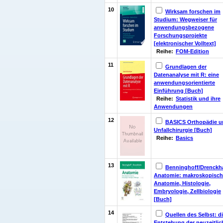
10
Wirksam forschen im
Studium: Wegweiser für
anwendungsbezogene
Forschungsprojekte
[elektronischer Volltext]
Reihe:
FOM-Edition
11
Grundlagen der
Datenanalyse mit R: eine
anwendungsorientierte
Einführung [Buch]
Reihe:
Statistik und ihre
Anwendungen
12
BASICS Orthopädie u
Unfallchirurgie [Buch]
Reihe:
Basics
13
Benninghoff/Drenckh
Anatomie: makroskopisch
Anatomie, Histologie,
Embryologie, Zellbiologie
[Buch]
14
Quellen des Selbst: d
Entstehung der neuzeitli