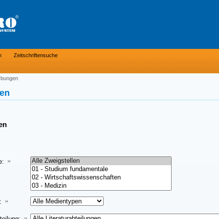
n
Zeitschriftensuche
rbungen
en
en
e:
:
teilung: