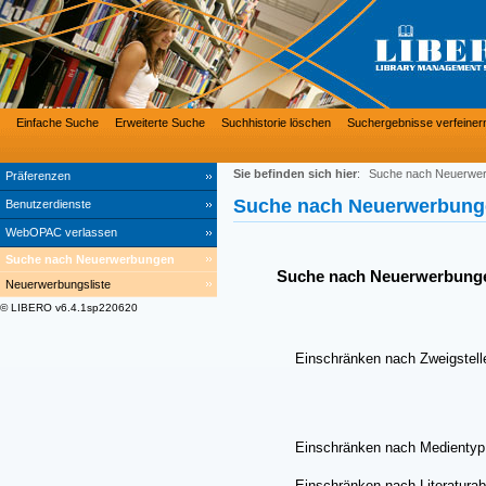
Einfache Suche
Erweiterte Suche
Suchhistorie löschen
Suchergebnisse verfeiner
Sie befinden sich hier
:
Suche nach Neuerwe
Präferenzen
Suche nach Neuerwerbung
Benutzerdienste
WebOPAC verlassen
Suche nach Neuerwerbungen
Suche nach Neuerwerbung
Neuerwerbungsliste
© LIBERO v6.4.1sp220620
Einschränken nach Zweigstell
Einschränken nach Medientyp
Einschränken nach Literaturab